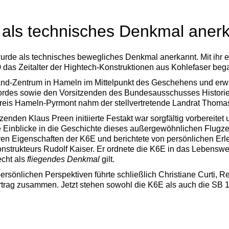
als technisches Denkmal aner
urde als technisches bewegliches Denkmal anerkannt. Mit ihr e
 das Zeitalter der Hightech-Konstruktionen aus Kohlefaser beg
and-Zentrum in Hameln im Mittelpunkt des Geschehens und erw
ordes sowie den Vorsitzenden des Bundesausschusses Historie
reis Hameln-Pyrmont nahm der stellvertretende Landrat Thomas 
enden Klaus Preen initiierte Festakt war sorgfältig vorbereit
e Einblicke in die Geschichte dieses außergewöhnlichen Flugz
n Eigenschaften der K6E und berichtete von persönlichen Erl
strukteurs Rudolf Kaiser. Er ordnete die K6E in das Lebenswer
echt als
fliegendes Denkmal
gilt.
rsönlichen Perspektiven führte schließlich Christiane Curti, Re
trag zusammen. Jetzt stehen sowohl die K6E als auch die SB 1