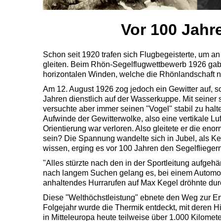
Vor 100 Jahre
Schon seit 1920 trafen sich Flugbegeisterte, um 
gleiten. Beim Rhön-Segelflugwettbewerb 1926 gab
horizontalen Winden, welche die Rhönlandschaft na
Am 12. August 1926 zog jedoch ein Gewitter auf, so 
Jahren dienstlich auf der Wasserkuppe. Mit seiner
versuchte aber immer seinen "Vogel" stabil zu halte
Aufwinde der Gewitterwolke, also eine vertikale Lu
Orientierung war verloren. Also gleitete er die e
sein? Die Spannung wandelte sich in Jubel, als Ke
wissen, erging es vor 100 Jahren den Segelfliegern.
"Alles stürzte nach den in der Sportleitung aufge
nach langem Suchen gelang es, bei einem Automobil
anhaltendes Hurrarufen auf Max Kegel dröhnte dur
Diese "Welthöchstleistung" ebnete den Weg zur 
Folgejahr wurde die Thermik entdeckt, mit deren Hi
in Mitteleuropa heute teilweise über 1.000 Kilomet