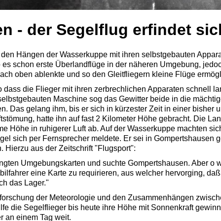
n - der Segelflug erfindet si
an den Hängen der Wasserkuppe mit ihren selbstgebauten Appar
 es schon erste Überlandflüge in der näheren Umgebung, jedoc
ch oben ablenkte und so den Gleitfliegern kleine Flüge ermögl
dass die Flieger mit ihren zerbrechlichen Apparaten schnell lan
 selbstgebauten Maschine sog das Gewitter beide in die mächtig
n. Das gelang ihm, bis er sich in kürzester Zeit in einer bishe
ftstömung, hatte ihn auf fast 2 Kilometer Höhe gebracht. Die La
norme Höhe in ruhigerer Luft ab. Auf der Wasserkuppe machten s
gel sich per Fernsprecher meldete. Er sei in Gompertshausen ge
 Hierzu aus der Zeitschrift "Flugsport":
hängten Umgebungskarten und suchte Gompertshausen. Aber o weh
fahrer eine Karte zu requirieren, aus welcher hervorging, daß
ch das Lager."
Erforschung der Meteorologie und den Zusammenhängen zwisch
lfe die Segelflieger bis heute ihre Höhe mit Sonnenkraft gewin
er an einem Tag weit.