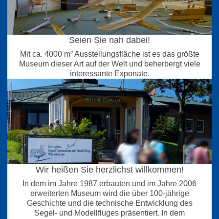
Seien Sie nah dabei!
Mit ca. 4000 m² Ausstellungsfläche ist es das größte
Museum dieser Art auf der Welt und beherbergt viele
interessante Exponate.
Wir heißen Sie herzlichst willkommen!
In dem im Jahre 1987 erbauten und im Jahre 2006
erweiterten Museum wird die über 100-jährige
Geschichte und die technische Entwicklung des
Segel- und Modellfluges präsentiert. In dem