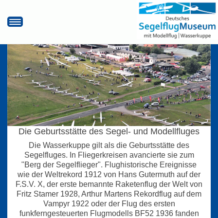
Startseite
Hier finden Sie uns!
Öffnungszeiten/Eintrittspreise
Museumsrundflug
Unterstützen Sie uns
Aktuelles
Die Geburtsstätte des Segel- und Modellfluges
Die Wasserkuppe gilt als die Geburtsstätte des
Segelfluges. In Fliegerkreisen avancierte sie zum
"Berg der Segelflieger". Flughistorische Ereignisse
wie der Weltrekord 1912 von Hans Gutermuth auf der
F.S.V. X, der erste bemannte Raketenflug der Welt von
Fritz Stamer 1928, Arthur Martens Rekordflug auf dem
Vampyr 1922 oder der Flug des ersten
funkferngesteuerten Flugmodells BF52 1936 fanden