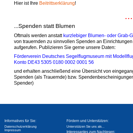
Hier ist Ihre
Beitrittserklärung
!
..
...Spenden statt Blumen
Oftmals werden anstatt
kurzlebiger Blumen- oder Grab-
von trauernden zu sinnvollen Spenden an Einrichtungen
aufgerufen. Publizieren Sie gerne unsere Daten:
Förderverein Deutsches Segelflugmuseum mit Modellflug
Konto DE43 5305 0180 0002 0001 56
und erhalten anschließend eine Übersicht von eingega
Spenden (als Trauernde) bzw. Spendenbescheinigungen
Spender)
Informatives für Sie:
Fördern und Unterstützen:
Datenschutzerklärung
Unterstützen Sie uns als...
Impressum
Interessantes zum Nachlesen: