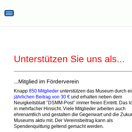
Startseite
Hier finden Sie uns!
Öffnungszeiten/Eintrittspreise
Museumsrundflug
Unterstützen Sie uns als...
Unterstützen Sie uns
Aktuelles
...Mitglied im Förderverein
Knapp
850 Mitglieder
unterstützen das Museum durch e
jährlichen Beitrag von 30 €
und erhalten neben dem
Neuigkeitsblatt "DSMM-Post" immer freien Eintritt. Das l
in mehrfacher Hinsicht. Viele Mitglieder arbeiten auch
ehrenamtlich und gestalten die Gegenwart und die Zukun
Museums aktiv mit. Der Vereinsbeitrag kann als
Spendenquittung geltend gemacht werden.