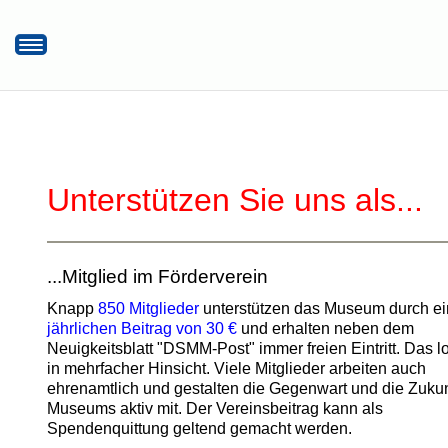
Startseite
Hier finden Sie uns!
Öffnungszeiten/Eintrittspreise
Museumsrundflug
Unterstützen Sie uns als...
Unterstützen Sie uns
Aktuelles
...Mitglied im Förderverein
Knapp
850 Mitglieder
unterstützen das Museum durch e
jährlichen Beitrag von 30 €
und erhalten neben dem
Neuigkeitsblatt "DSMM-Post" immer freien Eintritt. Das l
in mehrfacher Hinsicht. Viele Mitglieder arbeiten auch
ehrenamtlich und gestalten die Gegenwart und die Zukun
Museums aktiv mit. Der Vereinsbeitrag kann als
Spendenquittung geltend gemacht werden.