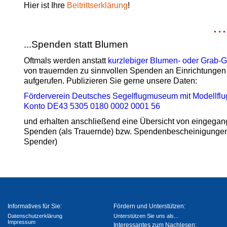
Hier ist Ihre
Beitrittserklärung
!
..
...Spenden statt Blumen
Oftmals werden anstatt
kurzlebiger Blumen- oder Grab-
von trauernden zu sinnvollen Spenden an Einrichtungen
aufgerufen. Publizieren Sie gerne unsere Daten:
Förderverein Deutsches Segelflugmuseum mit Modellflug
Konto DE43 5305 0180 0002 0001 56
und erhalten anschließend eine Übersicht von eingega
Spenden (als Trauernde) bzw. Spendenbescheinigungen
Spender)
Informatives für Sie:
Fördern und Unterstützen:
Datenschutzerklärung
Unterstützen Sie uns als...
Impressum
Interessantes zum Nachlesen: